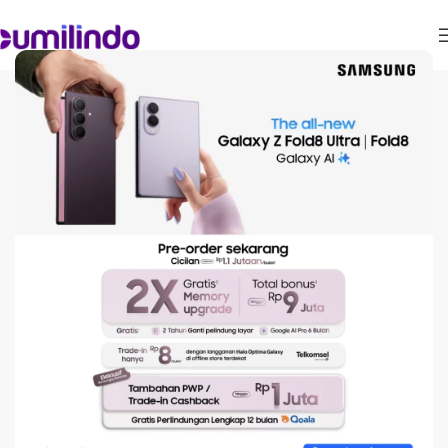
ARTIKEL
Cara Merawat TWS agar
Awet: Kenali Masalah
Umum dan Tips
Pencegahannya
On February 26, 2026