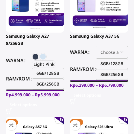
Matter)
Power Size
Cashback
Rp
2.500.000
Lihat
Samsung Galaxy A27
Samsung Galaxy A37 5G
Produk
8/256GB
WARNA
WARNA
8GB/128GB
Light Pink
RAM/ROM
6GB/128GB
8GB/256GB
RAM/ROM
8GB/256GB
Rp
6.299.000
–
Rp
6.799.000
Rp
4.999.000
–
Rp
5.999.000
Select options
Select options
-6%
-14%