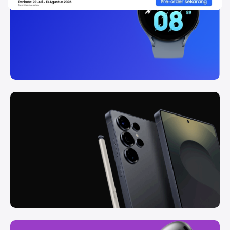
Future
Cashback
Rp
2.500.000
Lihat
Produk
Galaxy
Wearable
Life
Connected
Cashback
Rp
1.000.000
Lihat
Produk
S