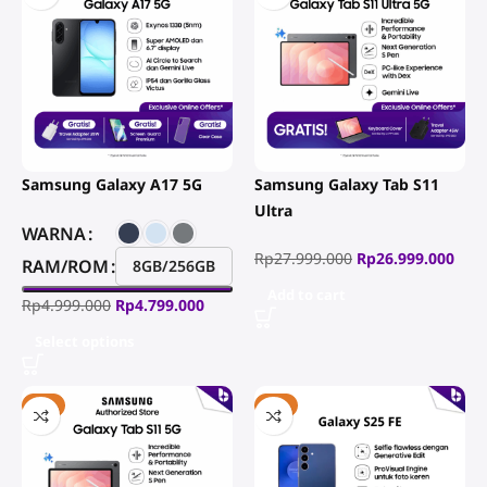
Samsung Galaxy A17 5G
Samsung Galaxy Tab S11
Ultra
WARNA
Rp
27.999.000
Rp
26.999.000
RAM/ROM
8GB/256GB
Add to cart
Rp
4.999.000
Rp
4.799.000
Select options
-2%
-8%