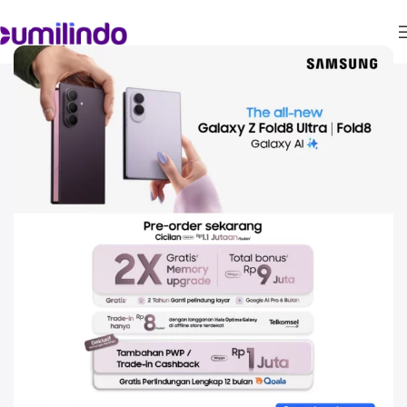
Z
Series
(Flip &
Fold)
Flip