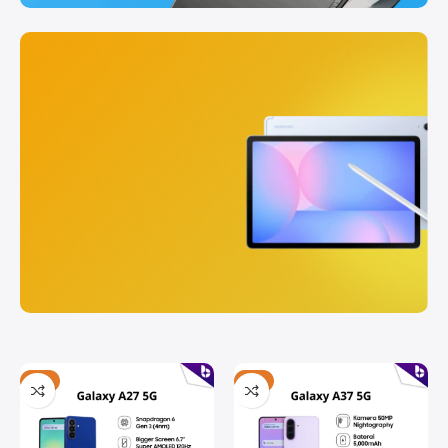
A Series
(Awesome
Intelligence)
Always
Awesome
Cashback Rp
500.000
Lihat
Produk
Tab S
Series
-6%
-7%
(Size
does