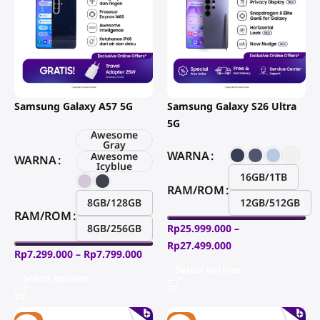
Samsung Galaxy A57 5G
Samsung Galaxy S26 Ultra
5G
Awesome
Gray
WARNA
Awesome
WARNA
Icyblue
16GB/1TB
RAM/ROM
8GB/128GB
12GB/512GB
RAM/ROM
8GB/256GB
Rp
25.999.000
–
Rp
27.499.000
Rp
7.299.000
–
Rp
7.799.000
Select options
Select options