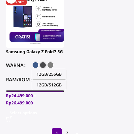
SOLD OUT
Samsung Galaxy Z Fold7 5G
WARNA
12GB/256GB
RAM/ROM
12GB/512GB
Rp
24.499.000
–
Rp
26.499.000
Select options
1
2
→