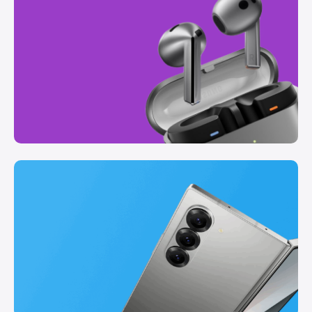
Series
(AI
Powered)
Smartly
Superior
Cashback
Rp
1.500.000
Lihat
Produk
Galaxy
Buds
Pure
Sound
Cashback
Rp
700.000
Lihat
Produk