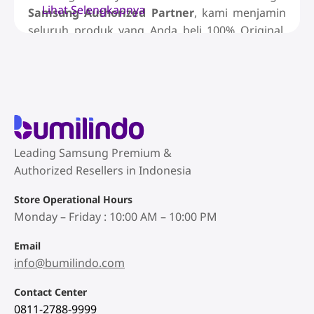
Lihat Selengkapnya
Samsung Authorized Partner
, kami menjamin
seluruh produk yang Anda beli 100% Original,
Baru (BNIB), dan dilindungi
Garansi Resmi SEIN
di seluruh Indonesia.
Jangan lewatkan kesempatan emas ini untuk
upgrade gadget
Anda dengan harga lebih
hemat!
Leading Samsung Premium &
Promo Smartphone Galaxy: S
Authorized Resellers in Indonesia
Series, Z Series, & A Series
Store Operational Hours
Monday – Friday : 10:00 AM – 10:00 PM
Temukan diskon menarik untuk jajaran
smartphone
terbaik dari Samsung. Kami
Email
menyediakan berbagai pilihan sesuai kebutuhan
info@bumilindo.com
Anda:
Contact Center
Galaxy S Series:
Rasakan performa
flagship
0811-2788-9999