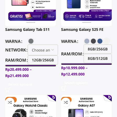
Samsung Galaxy Tab S11
Samsung Galaxy S25 FE
WARNA
WARNA
8GB/256GB
NETWORK
RAM/ROM
8GB/512GB
RAM/ROM
12GB/256GB
Rp
10.999.000
–
Rp
20.499.000
–
Rp
12.499.000
Rp
21.499.000
Select options
Select options
-14%
-2%