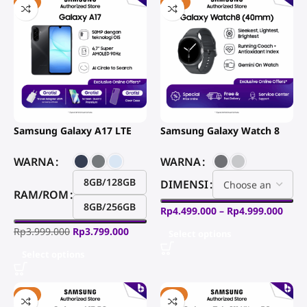
-5%
-18%
Samsung Galaxy A17 LTE
Samsung Galaxy Watch 8
WARNA
WARNA
8GB/128GB
DIMENSI
RAM/ROM
8GB/256GB
Rp
4.499.000
–
Rp
4.999.000
Rp
3.999.000
Rp
3.799.000
Select options
Select options
-4%
-4%