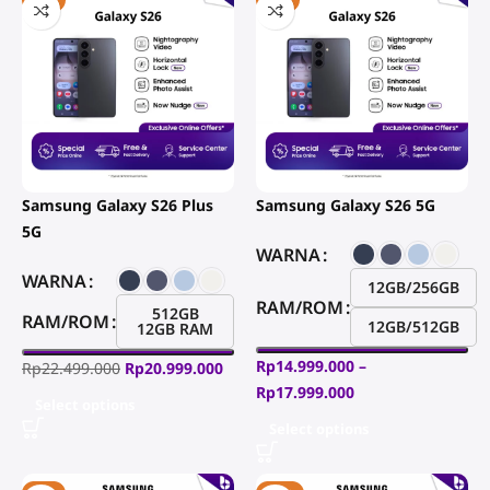
-7%
-9%
Samsung Galaxy S26 Plus
Samsung Galaxy S26 5G
5G
WARNA
WARNA
12GB/256GB
RAM/ROM
512GB
RAM/ROM
12GB/512GB
12GB RAM
Rp
14.999.000
–
Rp
22.499.000
Rp
20.999.000
Rp
17.999.000
Select options
Select options