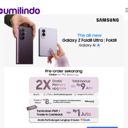
ARTIKEL
One UI 7 dari Samsung:
Inilah Fitur Terbaru dan
Daftar HP yang
Mendapatkan
Pembaruan
On December 12, 2024