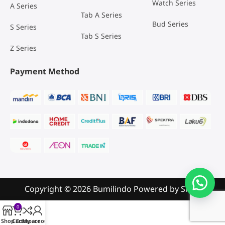
Watch Series
A Series
Tab A Series
Bud Series
S Series
Tab S Series
Z Series
Payment Method
Copyright © 2026 Bumilindo Powered by
Sribu
0
Shop
Cart
Compare
My account