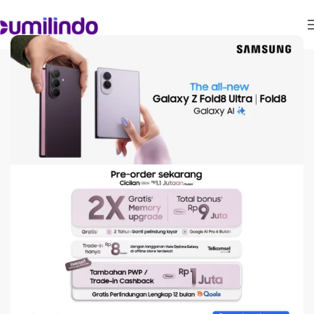
ARTIKEL
Fitur One UI 6 &HP
Samsung yang Kebagian
Fitur ini
On January 5, 2024