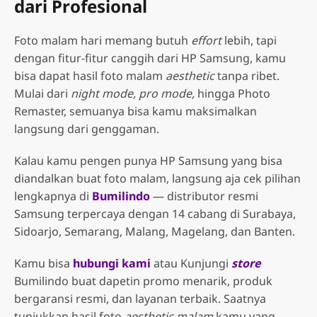
dari Profesional
Foto malam hari memang butuh
effort
lebih, tapi
dengan fitur-fitur canggih dari HP Samsung, kamu
bisa dapat hasil foto malam
aesthetic
tanpa ribet.
Mulai dari
night mode, pro mode,
hingga Photo
Remaster, semuanya bisa kamu maksimalkan
langsung dari genggaman.
Kalau kamu pengen punya HP Samsung yang bisa
diandalkan buat foto malam, langsung aja cek pilihan
lengkapnya di
Bumilindo
— distributor resmi
Samsung terpercaya dengan 14 cabang di Surabaya,
Sidoarjo, Semarang, Malang, Magelang, dan Banten.
Kamu bisa
hubungi kami
atau Kunjungi
store
Bumilindo buat dapetin promo menarik, produk
bergaransi resmi, dan layanan terbaik. Saatnya
tunjukkan hasil foto
aesthetic malam
kamu yang