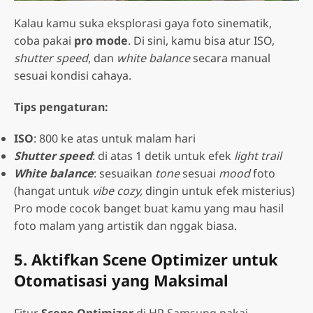
Kalau kamu suka eksplorasi gaya foto sinematik,
coba pakai
pro mode
. Di sini, kamu bisa atur ISO,
shutter speed
, dan
white balance
secara manual
sesuai kondisi cahaya.
Tips pengaturan:
ISO
: 800 ke atas untuk malam hari
Shutter speed
: di atas 1 detik untuk efek
light trail
White balance
: sesuaikan
tone
sesuai
mood
foto
(hangat untuk
vibe cozy,
dingin untuk efek misterius)
Pro mode cocok banget buat kamu yang mau hasil
foto malam yang artistik dan nggak biasa.
5. Aktifkan Scene Optimizer untuk
Otomatisasi yang Maksimal
Fitur
Scene Optimizer
di HP Samsung pakai