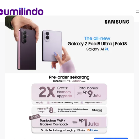
ARTIKEL
Foto Aesthetic Malam
Nggak Lagi Gelap dan
Blur, Ini Triknya!
On April 23, 2025