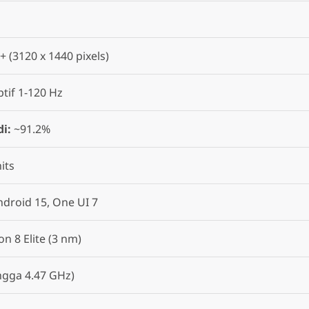
 (3120 x 1440 pixels)
tif 1-120 Hz
di:
~91.2%
its
ndroid 15, One UI 7
n 8 Elite (3 nm)
ngga 4.47 GHz)