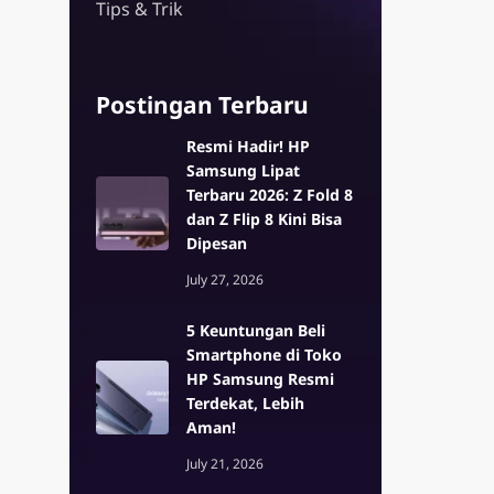
Tips & Trik
Z Series
Enterprise E
alaxy S26 Ultra 5G
Samsung Galaxy Z Flip7 5G
Galaxy XCover
Postingan Terbaru
Enterprise Edi
alaxy S26 Plus 5G
Samsung Galaxy Z Fold7 G
 Edition
Resmi Hadir! HP
alaxy S26 5G
er7
Samsung Lipat
dition
alaxy S25 5G
Terbaru 2026: Z Fold 8
dan Z Flip 8 Kini Bisa
alaxy S25 Ultra 5G
Dipesan
alaxy S25 FE
July 27, 2026
5 Keuntungan Beli
Smartphone di Toko
HP Samsung Resmi
Terdekat, Lebih
Aman!
July 21, 2026