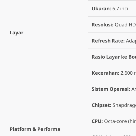
Ukuran:
6.7 inci
Resolusi:
Quad HD+
Layar
Refresh Rate:
Adap
Rasio Layar ke Bo
Kecerahan:
2.600 n
Sistem Operasi:
A
Chipset:
Snapdrago
CPU:
Octa-core (hi
Platform & Performa