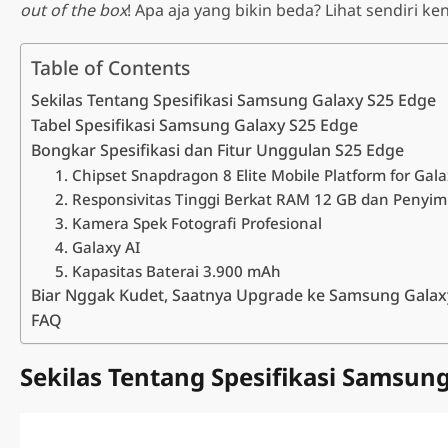
out of the box
! Apa aja yang bikin beda? Lihat sendiri k
Table of Contents
Sekilas Tentang Spesifikasi Samsung Galaxy S25 Edge
A Series
S Serie
Tabel Spesifikasi Samsung Galaxy S25 Edge
Samsung Galaxy A07
Samsung
Bongkar Spesifikasi dan Fitur Unggulan S25 Edge
Samsung Galaxy A36 5G
1. Chipset Snapdragon 8 Elite Mobile Platform for Gal
Samsung Galaxy A17
Samsung
Samsung Galaxy A37 5G
2. Responsivitas Tinggi Berkat RAM 12 GB dan Penyi
LTE
Samsung
3. Kamera Spek Fotografi Profesional
Samsung Galaxy A56 5G
Samsung Galaxy A17 5G
4. Galaxy AI
Samsung
Samsung Galaxy A57 5G
Samsung Galaxy A26 5G
5. Kapasitas Baterai 3.900 mAh
Samsung
Biar Nggak Kudet, Saatnya Upgrade ke Samsung Galax
Samsung
FAQ
Sekilas Tentang Spesifikasi Samsun