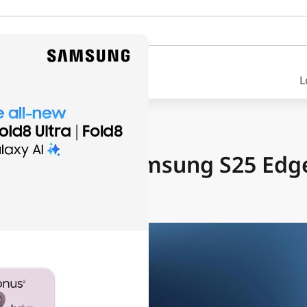
L
ARTIKEL
ikasi Lengkap Samsung S25 Edg
ib Kamu Tahu
une 9, 2025