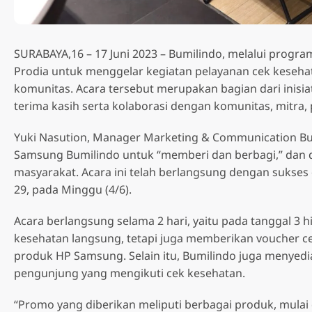
SURABAYA,16 – 17 Juni 2023 – Bumilindo, melalui progra
Prodia untuk menggelar kegiatan pelayanan cek kesehata
A Series
S Serie
komunitas. Acara tersebut merupakan bagian dari inisi
Samsung Galaxy A07
Samsung
terima kasih serta kolaborasi dengan komunitas, mitra,
Samsung Galaxy A36 5G
Samsung Galaxy A17
Samsung
Samsung Galaxy A37 5G
Yuki Nasution, Manager Marketing & Communication Bu
LTE
Samsung
Samsung Bumilindo untuk “memberi dan berbagi,” dan di
Samsung Galaxy A56 5G
Samsung Galaxy A17 5G
masyarakat. Acara ini telah berlangsung dengan sukses d
Samsung
Samsung Galaxy A57 5G
Samsung Galaxy A26 5G
29, pada Minggu (4/6).
Samsung
Acara berlangsung selama 2 hari, yaitu pada tanggal 3 
Samsung
kesehatan langsung, tetapi juga memberikan voucher c
produk HP Samsung. Selain itu, Bumilindo juga menyedi
pengunjung yang mengikuti cek kesehatan.
“Promo yang diberikan meliputi berbagai produk, mulai 