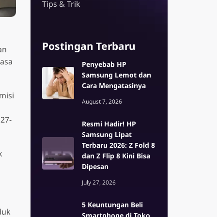
Tips & Trik
Z Series
Enterprise E
alaxy S26 Ultra 5G
Samsung Galaxy Z Flip7 5G
n
Galaxy XCover
Postingan Terbaru
Enterprise Edi
an
alaxy S26 Plus 5G
Samsung Galaxy Z Fold7 G
 Edition
rasa
Penyebab HP
alaxy S26 5G
er7
Samsung Lemot dan
dition
alaxy S25 5G
Cara Mengatasinya
misi
alaxy S25 Ultra 5G
August 7, 2026
alaxy S25 FE
 27-
Resmi Hadir! HP
Samsung Lipat
Terbaru 2026: Z Fold 8
k
dan Z Flip 8 Kini Bisa
Dipesan
July 27, 2026
5 Keuntungan Beli
duk
Smartphone di Toko