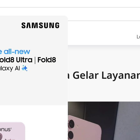
L
NEWS
Gandeng Prodia Gelar Layana
tan Gratis
une 17, 2023