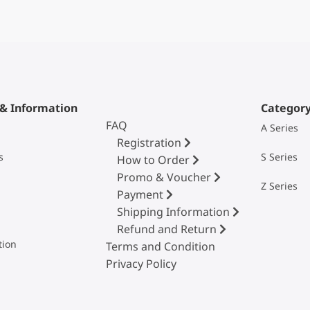
 & Information
Categor
FAQ
A Series
Registration
s
S Series
How to Order
Promo & Voucher
Z Series
Payment
Shipping Information
Refund and Return
tion
Terms and Condition
Privacy Policy