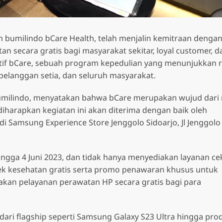
A Series
S Series
Samsung Galaxy A07
Samsung G
m bumilindo bCare Health, telah menjalin kemitraan denga
Samsung Galaxy A36 5G
n secara gratis bagi masyarakat sekitar, loyal customer, d
Samsung Galaxy A17
Samsung G
s
Z Series
Enterprise
Samsung Galaxy A37 5G
atif bCare, sebuah program kepedulian yang menunjukkan 
LTE
Samsung G
 Galaxy S26 Ultra 5G
Samsung Galaxy Z Flip7 5G
Galaxy XCov
 pelanggan setia, dan seluruh masyarakat.
Samsung Galaxy A56 5G
Samsung Galaxy A17 5G
Enterprise E
Samsung G
 Galaxy S26 Plus 5G
Samsung Galaxy Z Fold7 G
Samsung Galaxy A57 5G
Samsung Galaxy A26 5G
milindo, menyatakan bahwa bCare merupakan wujud dari 
Samsung G
 Galaxy S26 5G
harapkan kegiatan ini akan diterima dengan baik oleh
Samsung G
i Samsung Experience Store Jenggolo Sidoarjo, Jl Jenggolo
 Galaxy S25 5G
 Galaxy S25 Ultra 5G
hingga 4 Juni 2023, dan tidak hanya menyediakan layanan ce
 Galaxy S25 FE
ek kesehatan gratis serta promo penawaran khusus untuk
akan pelayanan perawatan HP secara gratis bagi para
dari flagship seperti Samsung Galaxy S23 Ultra hingga pro