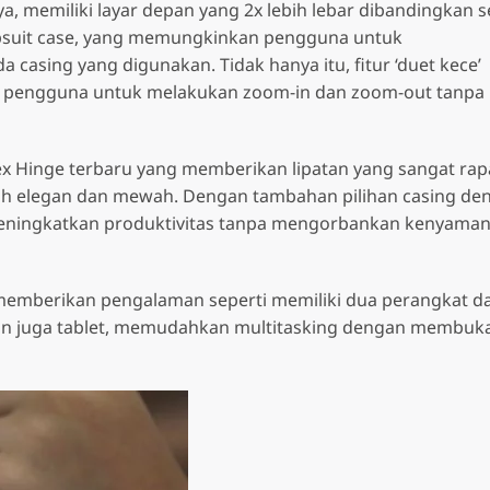
a, memiliki layar depan yang 2x lebih lebar dibandingkan s
flipsuit case, yang memungkinkan pengguna untuk
A Series
S Series
casing yang digunakan. Tidak hanya itu, fitur ‘duet kece’
Samsung Galaxy A07
Samsung G
n pengguna untuk melakukan zoom-in dan zoom-out tanpa
Samsung Galaxy A36 5G
Samsung Galaxy A17
Samsung G
s
Z Series
Enterprise
Samsung Galaxy A37 5G
LTE
Samsung G
 Galaxy S26 Ultra 5G
Samsung Galaxy Z Flip7 5G
Galaxy XCov
Samsung Galaxy A56 5G
lex Hinge terbaru yang memberikan lipatan yang sangat rap
Samsung Galaxy A17 5G
Enterprise E
Samsung G
ebih elegan dan mewah. Dengan tambahan pilihan casing de
 Galaxy S26 Plus 5G
Samsung Galaxy Z Fold7 G
Samsung Galaxy A57 5G
Samsung Galaxy A26 5G
5 meningkatkan produktivitas tanpa mengorbankan kenyama
Samsung G
 Galaxy S26 5G
Samsung G
 Galaxy S25 5G
memberikan pengalaman seperti memiliki dua perangkat d
 Galaxy S25 Ultra 5G
dan juga tablet, memudahkan multitasking dengan membuk
 Galaxy S25 FE