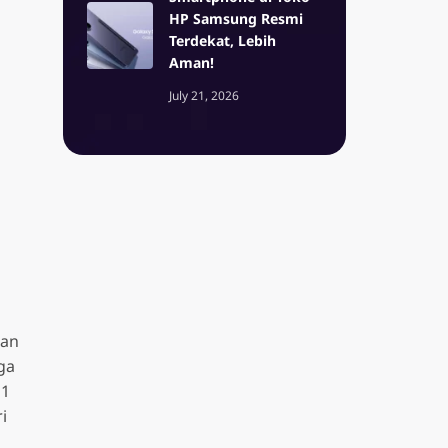
HP Samsung Resmi
Terdekat, Lebih
Aman!
July 21, 2026
kan
ga
 1
i