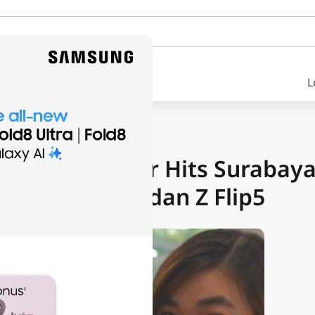
L
NEWS
jak Influencer Hits Surabay
laxy Z Fold5 dan Z Flip5
gust 3, 2023