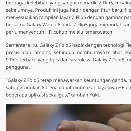
berbagai kelebihan yang sangat menarik. Z Flip5, misalny
sebelumnya. Produk ini juga hadir dengan fitur baru, 
menyesuaikan tampilan layar Z Flip5 dengan gambar pada 
bersama Galaxy Watch 6 pada Z Flip5 juga memudahka
perlu menyentuh HP, cukup melalui smartwatch.
A Series
S Serie
Samsung Galaxy A07
Samsung
Sementara itu, Galaxy Z Fold5 hadir dengan teknologi F
Samsung Galaxy A36 5G
presisi, dan ramping, sehingga membuatnya terlihat l
Samsung Galaxy A17
Samsung
Samsung Galaxy A37 5G
LTE
S-Pen terbaru yang tipis dan seamless, Galaxy Z Fold
Samsung
Samsung Galaxy A56 5G
pengguna.
Samsung Galaxy A17 5G
Samsung
Samsung Galaxy A57 5G
Samsung Galaxy A26 5G
“Galaxy Z Fold5 tetap menawarkan keuntungan ganda, 
Samsung
satu perangkat, karena dapat digunakan layaknya HP 
Samsung
beberapa aplikasi sekaligus,” tambah Yuki.