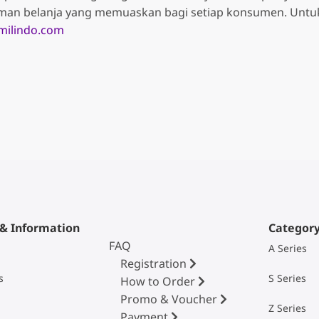
man belanja yang memuaskan bagi setiap konsumen. Untu
ilindo.com
 & Information
Categor
FAQ
A Series
Registration
s
S Series
How to Order
Promo & Voucher
Z Series
Payment