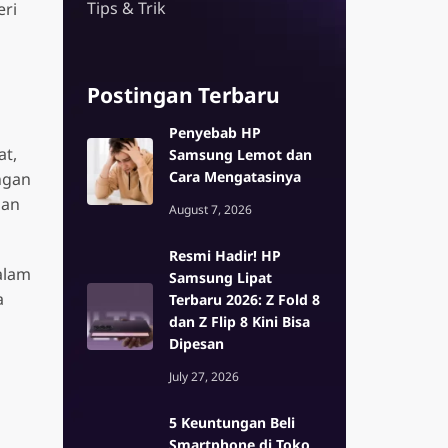
Tips & Trik
eri
Z Series
Enterprise E
alaxy S26 Ultra 5G
Samsung Galaxy Z Flip7 5G
Galaxy XCover
Postingan Terbaru
Enterprise Edi
alaxy S26 Plus 5G
Samsung Galaxy Z Fold7 G
 Edition
Penyebab HP
alaxy S26 5G
er7
at,
Samsung Lemot dan
dition
alaxy S25 5G
Cara Mengatasinya
ngan
nan
alaxy S25 Ultra 5G
August 7, 2026
alaxy S25 FE
Resmi Hadir! HP
alam
Samsung Lipat
a
Terbaru 2026: Z Fold 8
dan Z Flip 8 Kini Bisa
Dipesan
July 27, 2026
5 Keuntungan Beli
Smartphone di Toko