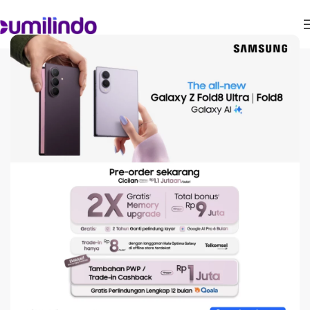
PANDUAN LENGKAP
Begini Cara Screenshot
Panjang dan Rekam Layar
di HP Samsung Tanpa
Aplikasi
On January 26, 2026