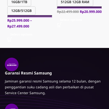
16GB/1TB
512GB 12GB RAM
12GB/512GB
Rp
22.499.000
Rp
20.999.000
R
Select options
Rp
25.999.000
–
R
Rp
27.499.000
0
Select options
Garansi Resmi Samsung
Jaminan garansi resmi Samsung selama 12 bulan, dengan
penggantian suku cadang asli dan perbaikan di pusat
Service Center Samsung.