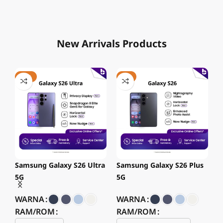
New Arrivals Products
-14%
-7%
Samsung Galaxy S26 Ultra
Samsung Galaxy S26 Plus
S
5G
5G
WARNA
WARNA
RAM/ROM
RAM/ROM